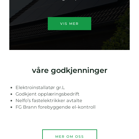
VIS MER
våre godkjenninger
Elektroinstallatør gr.L
Godkjent opplæringsbedrift
Nelfo’s fastelektrikker avtalte
FG Brann forebyggende el-kontroll
MER OM OSS